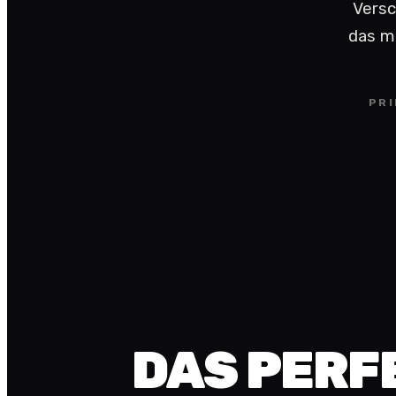
Versc
das ma
PRI
DAS PERF