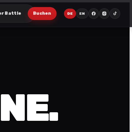
er Battle
Buchen
DE
EN
NE.