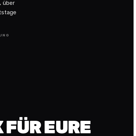
, über
rtstage
LUNG
 FÜR EURE