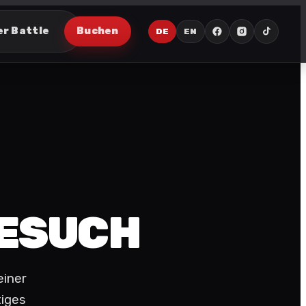
er Battle
Buchen
DE
EN
BESUCH
einer
tiges